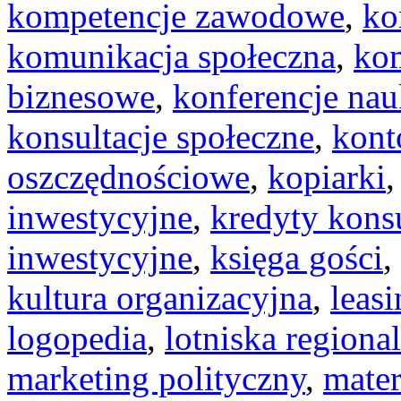
kompetencje zawodowe
,
ko
komunikacja społeczna
,
kom
biznesowe
,
konferencje na
konsultacje społeczne
,
kont
oszczędnościowe
,
kopiarki
inwestycyjne
,
kredyty kon
inwestycyjne
,
księga gości
,
kultura organizacyjna
,
leas
logopedia
,
lotniska regiona
marketing polityczny
,
mater