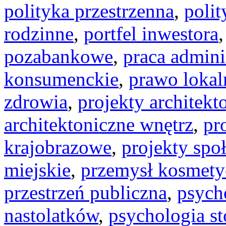
polityka przestrzenna
,
polit
rodzinne
,
portfel inwestora
pozabankowe
,
praca admini
konsumenckie
,
prawo lokal
zdrowia
,
projekty architekt
architektoniczne wnętrz
,
pr
krajobrazowe
,
projekty spo
miejskie
,
przemysł kosmety
przestrzeń publiczna
,
psych
nastolatków
,
psychologia s