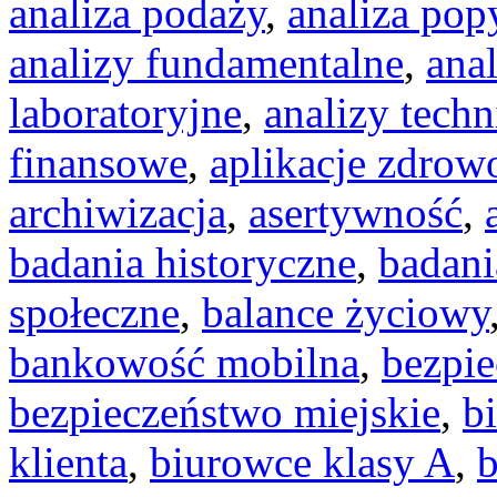
analiza podaży
,
analiza pop
analizy fundamentalne
,
ana
laboratoryjne
,
analizy techn
finansowe
,
aplikacje zdrow
archiwizacja
,
asertywność
,
badania historyczne
,
badani
społeczne
,
balance życiowy
bankowość mobilna
,
bezpi
bezpieczeństwo miejskie
,
b
klienta
,
biurowce klasy A
,
b