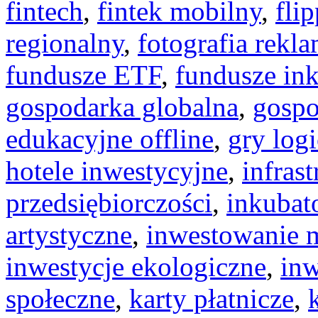
fintech
,
fintek mobilny
,
fli
regionalny
,
fotografia rekl
fundusze ETF
,
fundusze in
gospodarka globalna
,
gospo
edukacyjne offline
,
gry log
hotele inwestycyjne
,
infras
przedsiębiorczości
,
inkubat
artystyczne
,
inwestowanie 
inwestycje ekologiczne
,
inw
społeczne
,
karty płatnicze
,