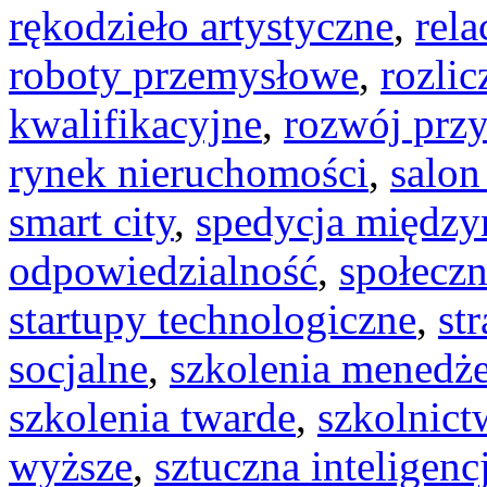
rękodzieło artystyczne
,
rela
roboty przemysłowe
,
rozli
kwalifikacyjne
,
rozwój prz
rynek nieruchomości
,
salon
smart city
,
spedycja międz
odpowiedzialność
,
społeczn
startupy technologiczne
,
st
socjalne
,
szkolenia menedże
szkolenia twarde
,
szkolnic
wyższe
,
sztuczna inteligenc