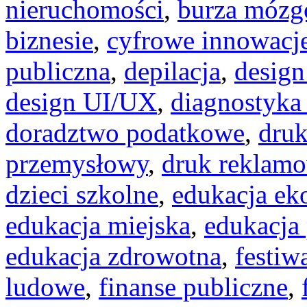
nieruchomości
,
burza móz
biznesie
,
cyfrowe innowacj
publiczna
,
depilacja
,
design
design UI/UX
,
diagnostyka
doradztwo podatkowe
,
dru
przemysłowy
,
druk reklam
dzieci szkolne
,
edukacja ek
edukacja miejska
,
edukacja
edukacja zdrowotna
,
festiw
ludowe
,
finanse publiczne
,