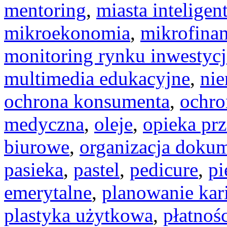
mentoring
,
miasta inteligen
mikroekonomia
,
mikrofina
monitoring rynku inwestycj
multimedia edukacyjne
,
nie
ochrona konsumenta
,
ochr
medyczna
,
oleje
,
opieka pr
biurowe
,
organizacja doku
pasieka
,
pastel
,
pedicure
,
pi
emerytalne
,
planowanie kar
plastyka użytkowa
,
płatnoś