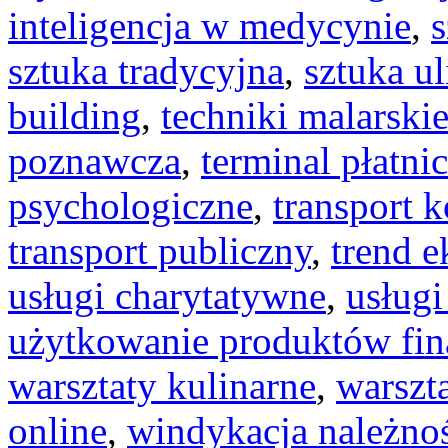
inteligencja w medycynie
,
s
sztuka tradycyjna
,
sztuka ul
building
,
techniki malarski
poznawcza
,
terminal płatni
psychologiczne
,
transport 
transport publiczny
,
trend 
usługi charytatywne
,
usług
użytkowanie produktów fi
warsztaty kulinarne
,
warszt
online
,
windykacja należno