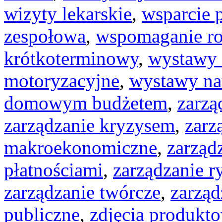
wizyty lekarskie
,
wsparcie 
zespołowa
,
wspomaganie r
krótkoterminowy
,
wystawy 
motoryzacyjne
,
wystawy n
domowym budżetem
,
zarzą
zarządzanie kryzysem
,
zarz
makroekonomiczne
,
zarząd
płatnościami
,
zarządzanie 
zarządzanie twórcze
,
zarząd
publiczne
,
zdjęcia produkt